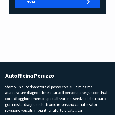
INVIA
T
Z
I
A
T
T
O
I
L
T
O
O
*
L
O
Autofficina Peruzzo
Siamo un autoriparatore al passo con le ultimissime
attrezzature diagnostiche e tutto il personale segue continui
corsi di aggiornamento. Specializzati nei servizi di elettrauto,
gommista, diagnosi elettroniche, servizio climatizzatori,
revisione veicoli, impianti antifurto e satellitari