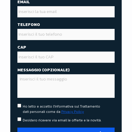
EMAIL
TELEFONO
CAP
MESSAGGIO (OPZIONALE)
S
Ho letto e accetto l'Informativa sul Trattamento
dati personali come da
Privacy Policy
E
N
S
Desidero ricevere via email le offerte e le novità.
Z
E
A
N